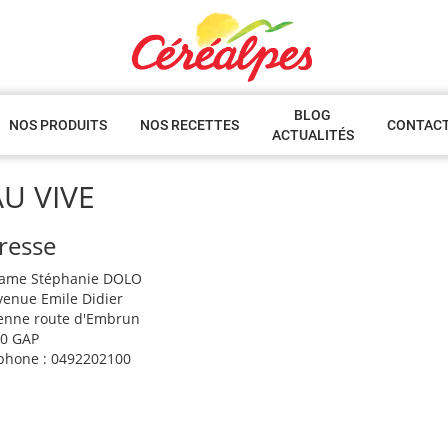
BLOG
NOS PRODUITS
NOS RECETTES
CONTAC
ACTUALITÉS
U VIVE
resse
ame Stéphanie DOLO
venue Emile Didier
enne route d'Embrun
0 GAP
phone : 0492202100